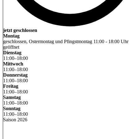
jetzt geschlossen
Montag
geschlossen, Ostermontag und Pfingstmontag 11:00 - 18:00 Uhr
geöffnet
Dienstag
11
:
00
–
18
:
00
Mittwoch
11
:
00
–
18
:
00
Donnerstag
11
:
00
–
18
:
00
Freitag
11
:
00
–
18
:
00
Samstag
11
:
00
–
18
:
00
Sonntag
11
:
00
–
18
:
00
Saison 2026